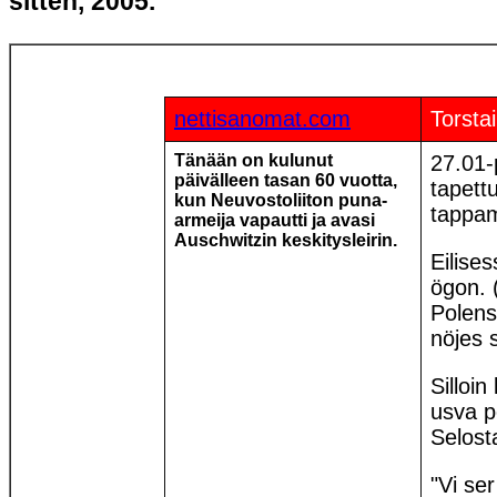
sitten, 2005.
nettisanomat.com
Torsta
Tänään on kulunut
27.01-
päivälleen tasan 60 vuotta,
tapett
kun Neuvostoliiton puna-
tappam
armeija vapautti ja avasi
Auschwitzin keskitysleirin.
Eilise
ögon. 
Polens
nöjes s
Silloi
usva p
Selost
"Vi se