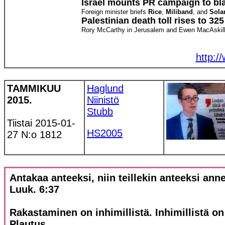
Israel mounts PR campaign to bl
Foreign minister briefs
Rice
,
Miliband
, and
Sola
Palestinian death toll rises to 325
Rory McCarthy in Jerusalem and Ewen MacAskill
http:/
TAMMIKUU
Haglund
2015.
Niinistö
Stubb
Tiistai 2015-01-
HS2005
27 N:o 1812
Antakaa anteeksi, niin teillekin anteeksi ann
Luuk. 6:37
Rakastaminen on inhimillistä. Inhimillistä o
Plautus