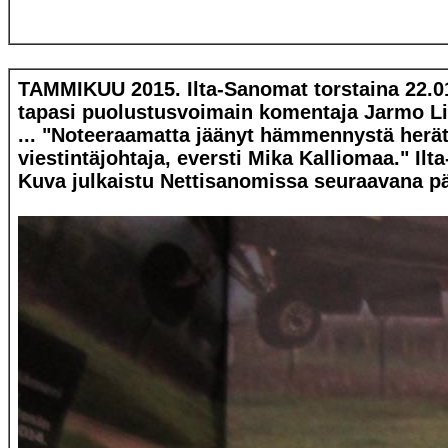
TAMMIKUU 2015. Ilta-Sanomat torstaina 22.01
tapasi puolustusvoimain komentaja Jarmo Li
... "Noteeraamatta jäänyt hämmennystä herät
viestintäjohtaja, eversti Mika Kalliomaa." Il
Kuva julkaistu Nettisanomissa seuraavana pä