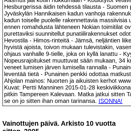
Rasmus jää kotiin nukkumaan - Koulutytöt vetävä
Hesburgerissa äidin tehdessä tilausta - Suomen p
Jyväskylän Hannikaisen kadun vanhoja rakennu
kadun toiselle puolelle rakennettavia massiivisia 
ennen romahdusta lähteneen Nokian toimitilat ovat
purettaviksi suunnitellut punatiilirakennukset odo
Hevostila - Himos-rinteitä - Jämsä, neljäntien 
hyvistä ajoista, toivon mukaan tulevistakin, vase
ohjaus vanhalle 9-tielle, joka on kyllä lanattu - 
Nopeusrajoitukset muuttuvat sään mukaan, 34 km, 
veneet lumisen järven lumisella rannalla - Puna
leventää tietä - Punainen penkki odottaa matkust
Ahjolan mainos: Nuorten ja aikuisten kerhot www.a
Kuvat: Pertti Manninen 2015-01-28 keskiviikkona 
pitkin Tampereen Kalevaan. Matka jatkui sitten 
se on jo sitten ihan oman tarinansa.
ISONNA!
Vainottujen päivä. Arkisto 10 vuotta