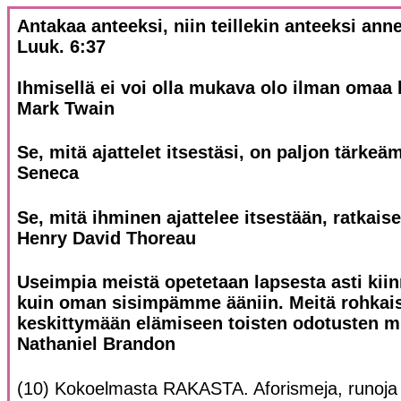
Antakaa anteeksi, niin teillekin anteeksi ann
Luuk. 6:37
Ihmisellä ei voi olla mukava olo ilman omaa
Mark Twain
Se, mitä ajattelet itsestäsi, on paljon tärkeä
Seneca
Se, mitä ihminen ajattelee itsestään, ratkais
Henry David Thoreau
Useimpia meistä opetetaan lapsesta asti kii
kuin oman sisimpämme ääniin. Meitä rohka
keskittymään elämiseen toisten odotusten m
Nathaniel Brandon
(10) Kokoelmasta RAKASTA. Aforismeja, runoja ja