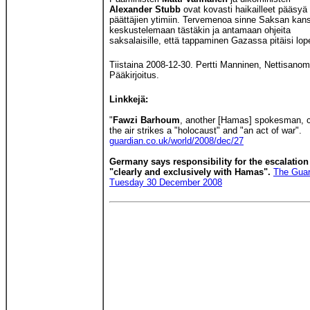
Alexander Stubb
ovat kovasti haikailleet pääsyä
päättäjien ytimiin. Tervemenoa sinne Saksan kan
keskustelemaan tästäkin ja antamaan ohjeita
saksalaisille, että tappaminen Gazassa pitäisi lop
Tiistaina 2008-12-30. Pertti Manninen, Nettisanom
Pääkirjoitus.
Linkkejä:
"
Fawzi Barhoum
, another [Hamas] spokesman, c
the air strikes a "holocaust" and "an act of war".
guardian.co.uk/world/2008/dec/27
Germany says responsibility for the escalation 
"clearly and exclusively with Hamas".
The Guar
Tuesday 30 December 2008