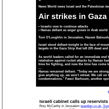
News World news Israel and the Palestinian ter
Air strikes in Gaza
• Israelis vow to continue attacks
• Hamas defiant as anger grows in Arab world
Toni O'Loughlin in Jerusalem, Hazem Baloush
Israel stood defiant tonight in the face of mo
targets in the Gaza Strip that left 205 dead and
As world leaders called for an immediate end to
retaliation against rocket attacks by Hamas had
time for fighting, and now the time has come to
...
Hamas remained defiant. "Today we are strong
give anything up, we won't retreat. We call on t
condemnations." Fawzi Barhoum, another spokes
Israeli cabinet calls up reservist
Rory McCarthy in Jerusalem
guardian.co.uk, S