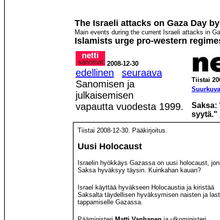
The Israeli attacks on Gaza Day b
Main events during the current Israeli attacks in 
Islamists urge pro-western regimes
2008-12-30
edellinen
seuraava
Tiistai 2
Sanomisen ja
Suurkuva
julkaisemisen
vapautta vuodesta 1999.
Saksa: 
syytä."
Tiistai 2008-12-30. Pääkirjoitus.
Uusi Holocaust
Israelin hyökkäys Gazassa on uusi holocaust, jo
Saksa hyväksyy täysin. Kuinkahan kauan?
Israel käyttää hyväkseen Holocaustia ja kiristää
Saksalta täydellisen hyväksymisen naisten ja las
tappamiselle Gazassa.
Pääministeri
Matti Vanhanen
ja ulkoministeri