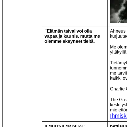
"Elämän taival voi olla
Ahneus o
vapaa ja kaunis, mutta me
kurjuute
olemme eksyneet tieltä.
Me olemm
yltäkyll
Tietämyk
tunnemm
me tarvi
kaikki o
Charlie 
The Grea
keskitysl
mielettö
Ihmisk
ILMOITA ILMAISEKSI:
nettisa