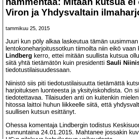
hämmentää: Mitään kutsua ei 
Viron ja Yhdysvaltain ilmaharj
tammikuu 25, 2015
Juuri kun pöly alkaa laskeutua tämän uusimman
lentokoneharjoitussotkun tiimoilta niin eikö vaa
Lindberg
kerro, ettei mitään suullista kutsua oll
siitä yhtä tietämätön kuin presidentti
Sauli Niini
tiedotustilaisuudessaan.
Niinistö siis piti tiedotustilaisuutta tietämättä kut
harjoituksen luonteesta ja yksityiskohdista. On si
tiedotettavaa. Tilaisuden anti on kuitenkin miele
hitossa laittoi huhun liikkeelle siitä, että yhdysvalt
suullisen kutsun esittänyt.
Ohessa komentaja Lindbergin todistus Keskisuo
sunnuntaina 24.01.2015. Mahtanee jossakin kuv