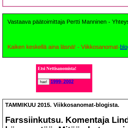
Vastaava päätoimittaja Pertti Manninen - Yhte
Kaiken keskellä aina läsnä! - Viikkosanomat-
blo
Etsi
Nettisanomista!
1999- 2002
TAMMIKUU 2015. Viikkosanomat-blogista.
Farssiinkutsu. Komentaja Lin