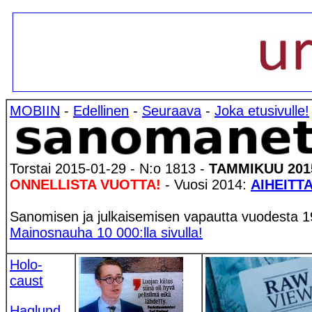
MOBIIN
-
Edellinen
-
Seuraava
-
Joka etusivulle!
Torstai 2015-01-29 - N:o 1813 -
TAMMIKUU 201
ONNELLISTA VUOTTA!
- Vuosi 2014:
AIHEITTA
Sanomisen ja julkaisemisen vapautta vuodesta 1
Mainosnauha 10 000:lla sivulla!
Holo-
caust
Haglund