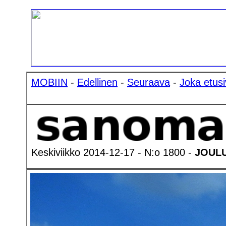
MOBIIN
-
Edellinen
-
Seuraava
-
Joka etusi
Keskiviikko 2014-12-17 - N:o 1800 -
JOULU