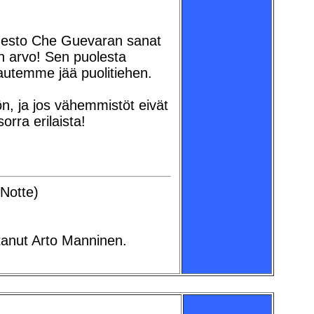
Ernesto Che Guevaran sanat
n arvo! Sen puolesta
apautemme jää puolitiehen.
n, ja jos vähemmistöt eivät
rra erilaista!
 Notte)
ttanut Arto Manninen.