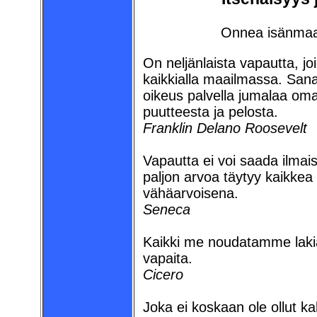
Onnea isänmaall
On neljänlaista vapautta, joi
kaikkialla maailmassa. San
oikeus palvella jumalaa oma
puutteesta ja pelosta.
Franklin Delano Roosevelt
Vapautta ei voi saada ilmais
paljon arvoa täytyy kaikkea
vähäarvoisena.
Seneca
Kaikki me noudatamme laki
vapaita.
Cicero
Joka ei koskaan ole ollut ka