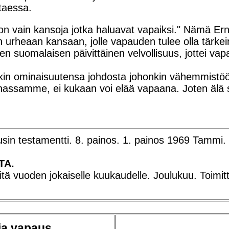
taessa.
, on vain kansoja jotka haluavat vapaiksi." Nämä 
urheaan kansaan, jolle vapauden tulee olla tärkei
isen suomalaisen päivittäinen velvollisuus, jottei v
kin ominaisuutensa johdosta johonkin vähemmistöö
nassamme, ei kukaan voi elää vapaana. Joten älä so
sin testamentti. 8. painos. 1. painos 1969 Tammi.
TA.
eitä vuoden jokaiselle kuukaudelle. Joulukuu. Toimi
ja vapaus