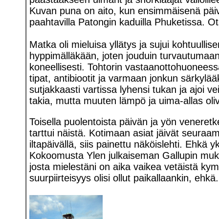
Kuvan puna on aito, kun ensimmäisenä päivän
paahtavilla Patongin kaduilla Phuketissa. Ots
Matka oli mieluisa yllätys ja sujui kohtuulli
hyppimälläkään, joten jouduin turvautumaan T
koneellisesti. Tohtorin vastaanottohuoneess
tipat, antibiootit ja varmaan jonkun särkylä
sutjakkaasti vartissa lyhensi tukan ja ajoi 
takia, mutta muuten lämpö ja uima-allas oliva
Toisella puolentoista päivän ja yön veneretkel
tarttui näistä. Kotimaan asiat jäivät seuraam
iltapäivällä, siis painettu näköislehti. Eh
Kokoomusta Ylen julkaiseman Gallupin mukaan
josta mielestäni on aika vaikea vetäistä 
suurpiirteisyys olisi ollut paikallaankin, ehkä.