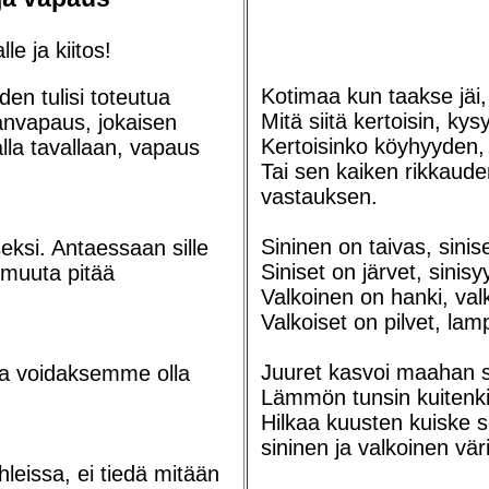
e ja kiitos!
Kotimaa kun taakse jäi, 
den tulisi toteutua
Mitä siitä kertoisin, kysy
anvapaus, jokaisen
Kertoisinko köyhyyden,
lla tavallaan, vapaus
Tai sen kaiken rikkaude
vastauksen.
Sininen on taivas, sini
eksi. Antaessaan sille
Siniset on järvet, sinisy
 muuta pitää
Valkoinen on hanki, valk
Valkoiset on pilvet, lam
Juuret kasvoi maahan s
a voidaksemme olla
Lämmön tunsin kuitenkin
Hilkaa kuusten kuiske so
sininen ja valkoinen vä
hleissa, ei tiedä mitään