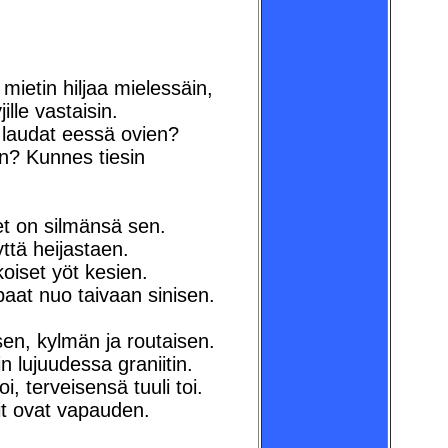
mietin hiljaa mielessäin,
jille vastaisin.
 laudat eessä ovien?
n? Kunnes tiesin
set on silmänsä sen.
yttä heijastaen.
oiset yöt kesien.
paat nuo taivaan sinisen.
en, kylmän ja routaisen.
 lujuudessa graniitin.
i, terveisensä tuuli toi.
rit ovat vapauden.