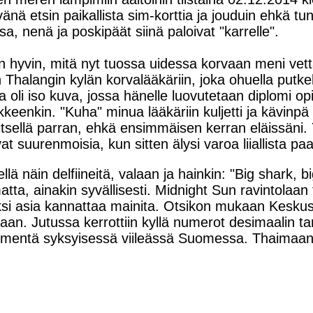
ä etsin paikallista sim-korttia ja jouduin ehkä tu
a, nenä ja poskipäät siinä paloivat "karrelle".
sen hyvin, mitä nyt tuossa uidessa korvaan meni vettä
halangin kylän korvalääkäriin, joka ohuella putkell
a oli iso kuva, jossa hänelle luovutetaan diplomi o
äkkeenkin. "Kuha" minua lääkäriin kuljetti ja kävinp
veitsellä parran, ehkä ensimmäisen kerran eläissäni
t suurenmoisia, kun sitten älysi varoa liiallista pa
lä näin delfiineitä, valaan ja hainkin: "Big shark, bi
atta, ainakin syvällisesti. Midnight Sun ravintolaa
kä yksi asia kannattaa mainita. Otsikon mukaan Kesk
. Jutussa kerrottiin kyllä numerot desimaalin tark
kymmentä syksyisessä viileässä Suomessa. Thaima