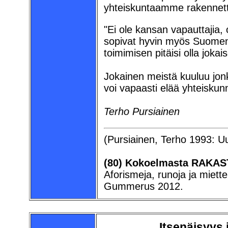
yhteiskuntaamme rakennet
"Ei ole kansan vapauttajia
sopivat hyvin myös Suomen 
toimimisen pitäisi olla joka
Jokainen meistä kuuluu jon
voi vapaasti elää yhteiskun
Terho Pursiainen
(Pursiainen, Terho 1993: Uu
(80) Kokoelmasta RAKAS
Aforismeja, runoja ja miett
Gummerus 2012.
Itsenäisyys 