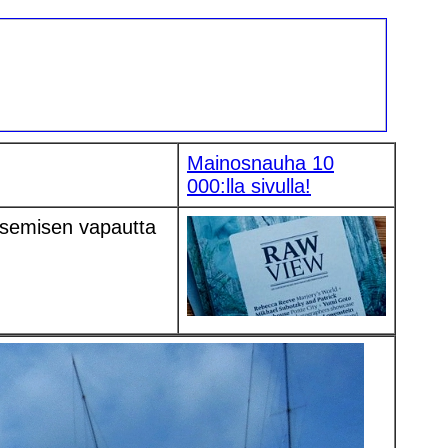
Mainosnauha 10
000:lla sivulla!
isemisen vapautta