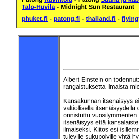
Talo-Huvila
-
Midnight Sun Restaurant
phuket.fi
-
patong.fi
-
thailand.fi
-
flying
Albert Einstein on todennut:
rangaistuksetta ilmaista mi
Kansakunnan itsenäisyys ei
valtiollisella itsenäisyyde
onnistuttu vuosilymmenten 
itsenäisyys että kansalaist
ilmaiseksi. Kiitos esi-isil
tuleville sukupolville yhtä