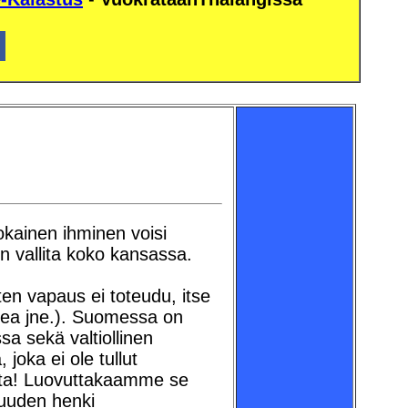
jokainen ihminen voisi
n vallita koko kansassa.
en vapaus ei toteudu, itse
orea jne.). Suomessa on
a sekä valtiollinen
joka ei ole tullut
aasta! Luovuttakaamme se
suuden henki