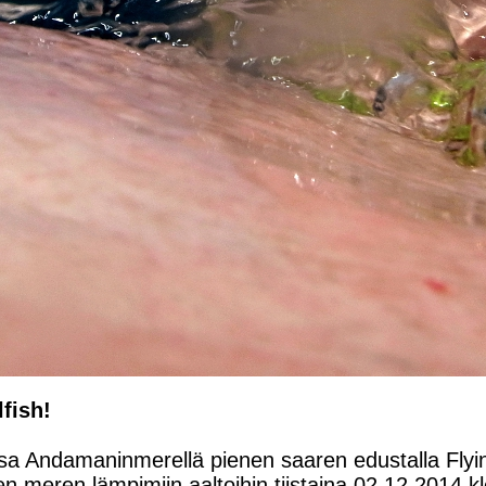
lfish!
a Andamaninmerellä pienen saaren edustalla Flyi
een meren lämpimiin aaltoihin tiistaina 02.12.2014 