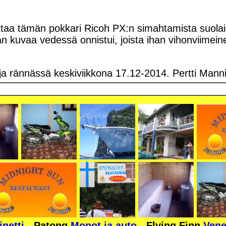
ttaa tämän pokkari Ricoh PX:n simahtamista suol
san kuvaa vedessä onnistui, joista ihan vihonviime
a rännässä keskiviikkona 17.12-2014. Pertti Mann
inetti
-
Patong
Mopot ja auto
-
Flying Finn
Vene