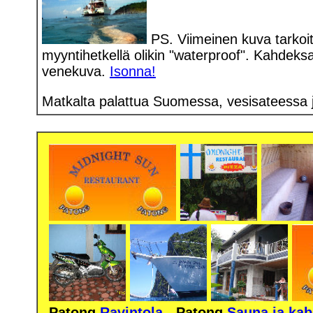
PS. Viimeinen kuva tarkoi
myyntihetkellä olikin "waterproof". Kahdek
venekuva.
Isonna!
Matkalta palattua Suomessa, vesisateessa j
Patong
Ravintola
-
Patong
Sauna ja kab