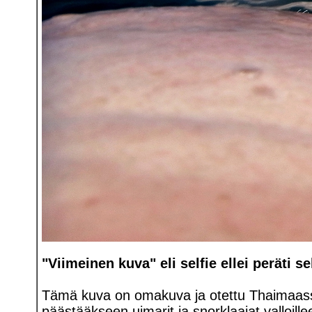
"Viimeinen kuva" eli selfie ellei peräti se
Tämä kuva on omakuva ja otettu Thaimaass
päästääkseen uimarit ja snorklaajat valloill