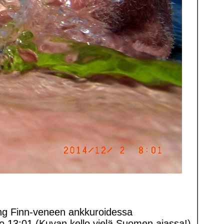
ng Finn-veneen ankkuroidessa
klo 13:01 (Kuvan kello vielä Suomen ajassa!).