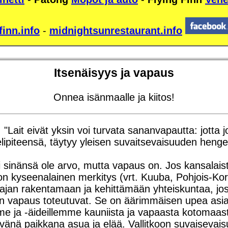
finn.info
-
midnightsunrestaurant.info
Itsenäisyys ja vapaus
Onnea isänmaalle ja kiitos!
 "Lait eivät yksin voi turvata sananvapautta: jotta 
elipiteensä, täytyy yleisen suvaitsevaisuuden henge
 sinänsä ole arvo, mutta vapaus on. Jos kansalaist
llä on kyseenalainen merkitys (vrt. Kuuba, Pohjois-K
ajan rakentamaan ja kehittämään yhteiskuntaa, joss
en vapaus toteutuvat. Se on äärimmäisen upea asia, 
lemme ja -äideillemme kauniista ja vapaasta kotom
 hyvänä paikkana asua ja elää. Vallitkoon suvaisevai