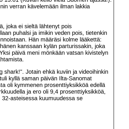
nnin verran kävelemään ilman lakkia
, joka ei sieltä lähtenyt pois
aan puhalsi ja imikin veden pois, tietenkin
pinnoistaan. Hän määräsi kolme lääkettä:
ä hänen kanssaan kylän parturissakin, joka
. Yksi päivä meni mönkään vatsan kivistelyn
ahtamista.
g shark!". Jotain ehkä kuviin ja videoihinkin
n tuli kyllä saman päivän Ilta-Sanomat
usta oli kymmenen prosenttiyksikköä edellä
kuudella ja ero oli 9,4 prosenttiyksikköä,
an 32-asteisessa kuumuudessa se