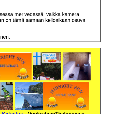
aisessa merivedessä, vaikka kamera
inen on tämä samaan kelloaikaan osuva
inen.
-Kalastus
-
VuokrataanThalangissa