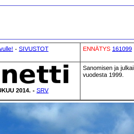
vulle!
-
SIVUSTOT
ENNÄTYS
161099
Sanomisen ja julka
vuodesta 1999.
KUU 2014. -
SRV