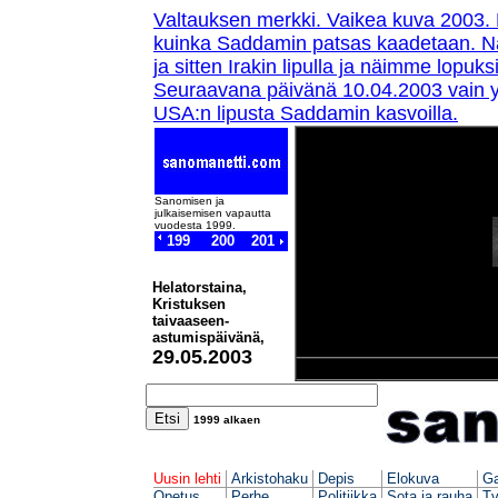
Valtauksen merkki. Vaikea kuva 2003.
kuinka Saddamin patsas kaadetaan. Näi
ja sitten Irakin lipulla ja näimme lopu
Seuraavana päivänä 10.04.2003 vain yhd
USA:n lipusta Saddamin kasvoilla.
Sanomisen ja
julkaisemisen vapautta
vuodesta 1999.
199
200
201
Helatorstaina,
Kristuksen
taivaaseen-
astumispäivänä,
29.05.2003
1999 al
k
ae
n
Uusin lehti
Arkistohaku
Depis
Elokuva
Ga
Opetus
Perhe
Politiikka
Sota ja rauha
Tv