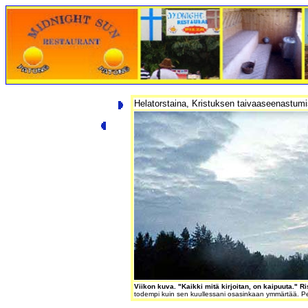
Helatorstaina, Kristuksen taivaaseenastum
Viikon kuva.
"Kaikki mitä kirjoitan, on kaipuuta."
Ri
todempi kuin sen kuullessani osasinkaan ymmärtää. Pe