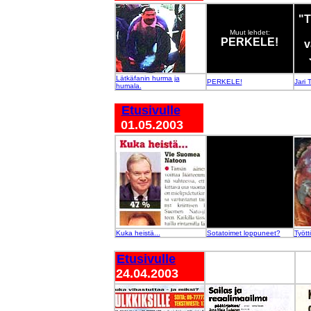
"T
Muut lehdet:
PERKELE!
v
Lätkäfanin hurma ja
PERKELE!
Jari 
humala.
Etusivulle
01.05.2003
Kuka heistä...
Sotatoimet loppuneet?
Tyött
Etusivulle
24.04.2003