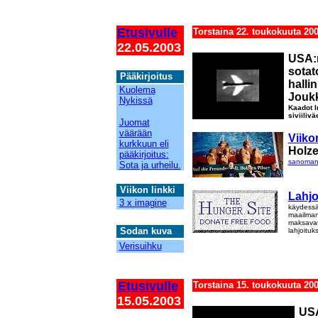
Etusivulle
Torstaina 22. toukokuuta 20
22.05.2003
USA:n
sotat
Pääkirjoitus
12
halli
Kuolema
Joukk
Nykissä
Kaadot I
siviiliv
Juomat
väärään
Viiko
kurkkuun eli
Holze
pääkirjoitus:
sanomane
Sota ja urheilu.
Viikon linkki
Lahjo
3 x imagine
käydessäs
maailman 
maksavat
Sodan kuva
lahjoituk
Verisuihku
Etusivulle
Torstaina 15. toukokuuta 20
15.05.2003
USA