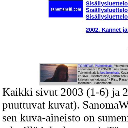
Sisällysluettel
Sisällysluettel
Sisällysluettel
2002. Kannet ja 
TOIMITUS. Päätoimittaja.
Yhteydeno
sanomanetti.fi 2003/200. Sivut valmi
Talvitoimittaja ja
kesätoimittaja.
Kuvan
etusivu - Helatorstaina, Kristuksen
kirjoitan, on kaipuuta." - Risto Rasa
manninen - Sanomanetti.
Kaikki sivut 2003 (1-6) ja 20
puuttuvat kuvat). SanomaW
sen kuva-aineisto on sumen