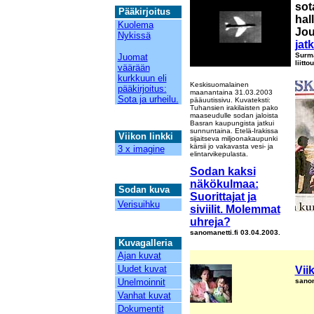
sot
Pääkirjoitus
hal
Kuolema
Jou
Nykissä
jat
Surma
Juomat
liitt
väärään
kurkkuun eli
Keskisuomalainen
pääkirjoitus:
maanantaina 31.03.2003
Sota ja urheilu.
pääuutissivu. Kuvateksti:
Tuhansien irakilaisten pako
maaseudulle sodan jaloista
Basran kaupungista jatkui
sunnuntaina. Etelä-Irakissa
Viikon linkki
sijaitseva miljoonakaupunki
kärsii jo vakavasta vesi- ja
3 x imagine
elintarvikepulasta.
Sodan kaksi
12
näkökulmaa:
Sodan kuva
Suorittajat ja
Verisuihku
siviilit. Molemmat
uhreja?
sanomanetti.fi 03.04.2003.
Kuvagalleria
Ajan kuvat
Uudet kuvat
Vii
Unelmoinnit
sanom
Vanhat kuvat
Dokumentit