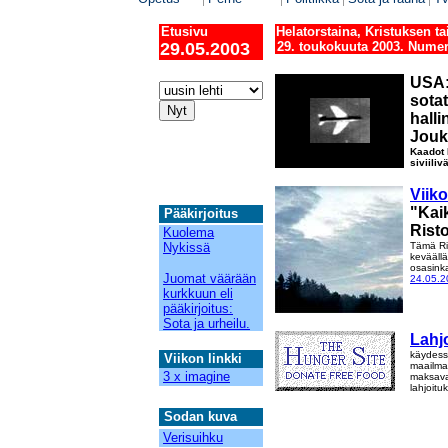
Etusivu
Helatorstaina, Kristuksen 
29.05.2003
29. toukokuuta 2003. Numer
12
USA:n
sotat
hall
Jouk
Kaadot 
siviili
Viik
"Kaik
Pääkirjoitus
Rist
Kuolema
Nykissä
Tämä Ris
kevääll
osasink
Juomat väärään
24.05.2
kurkkuun eli
pääkirjoitus:
Sota ja urheilu.
Lahj
käydessä
Viikon linkki
maailman
3 x imagine
maksavat
lahjoitu
Sodan kuva
Verisuihku