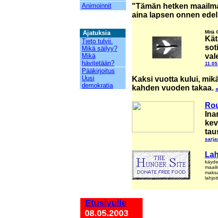
Animoinnit
"Tämän hetken maailm
aina lapsen onnen edel
Aja
t
u
ks
ia
Mitä 
Kät
Tieto tulvii.
sot
Mikä säilyy?
Mikä
val
hävitetään?
11.05
Pääkirjoitus
Uusi
Kaksi vuotta kului, mik
demokratia
kahden vuoden takaa.
s
Rou
Ina
kev
tau
sarja
Lah
käydes
maailm
maksa
lahjo
Etusivulle
08.05.2003