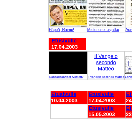
Häpeä, Raimo!
Mielenosoitusjatko
Adr
Etusivulle
17.04.2003
Il Vangelo
secondo
Matteo
Kansallisaarteet ryöstetty
Il Vangelo secondo Matteo
Lahjo
Etusivulle
Etusivulle
Et
10.04.2003
17.04.2003
24
Etusivulle
Et
15.05.2003
22