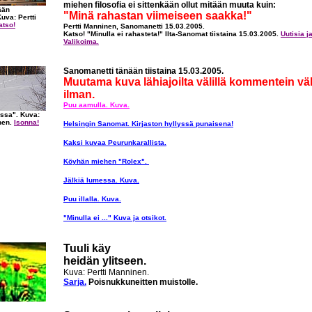
miehen filosofia ei sittenkään ollut mitään muuta kuin:
ään
"Minä rahastan viimeiseen saakka!"
uva: Pertti
atso!
Pertti Manninen, Sanomanetti 15.03.2005.
Katso! "Minulla ei rahasteta!" Ilta-Sanomat tiistaina 15.03.2005.
Uutisia ja
Valikoima.
Sanomanetti tänään tiistaina 15.03.2005.
Muutama kuva lähiajoilta välillä kommentein väli
ilman.
Puu aamulla. Kuva.
essa". Kuva:
nen.
Isonna!
Helsingin Sanomat. Kirjaston hyllyssä punaisena!
Kaksi kuvaa Peurunkarallista.
Köyhän miehen "Rolex".
Jälkiä lumessa. Kuva.
Puu illalla. Kuva.
"Minulla ei ..." Kuva ja otsikot.
Tuuli käy
heidän ylitseen.
Kuva: Pertti Manninen.
Sarja.
Poisnukkuneitten muistolle.