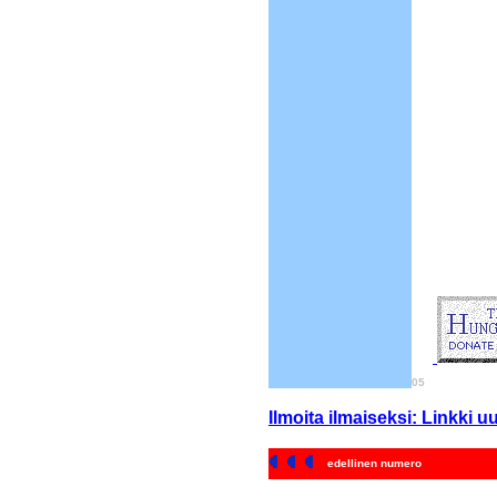
05
Ilmoita ilmaiseksi:
Linkki u
edellinen numero