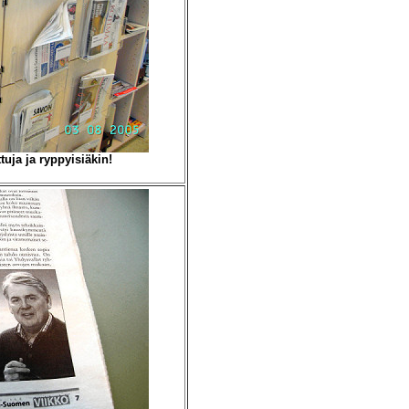
tuja ja ryppyisiäkin!