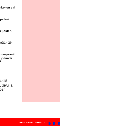
ehkonen sai
apaiksi
eljesten
änään 20.
n vapaasti,
 jo luoda
6.
iellä
. Sivulla
hden
seuraava numero