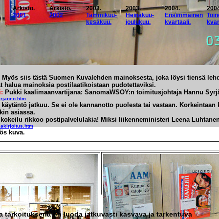
Arkisto.
Arkisto.
2003.
2003.
2004.
2004
2001
2002
Tammikuu-
Heinäkuu-
Ensimmäinen
Toin
kesäkuu.
joulukuu.
kvartaali.
kvar
a. Myös siis tästä Suomen Kuvalehden mainoksesta, joka löysi tiensä lehd
ät halua mainoksia postilaatikoistaan pudotettaviksi.
i:
Pukki kaalimaanvartijana: SanomaWSOY:n toimitusjohtaja Hannu Syrj
yrjanen.htm
ä käytäntö jatkuu. Se ei ole kannanotto puolesta tai vastaan. Korkeintaan 
kin asiassa.
 kokeilu rikkoo postipalvelulakia! Miksi liikenneministeri Leena Luhtanen
akirjoitus.htm
ös kuva.
 tarkoituksena on luoda jatkuvasti kasvava ja tarkentuva