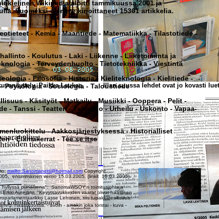
ninkielinen Wikipedia aloitti tammikuussa 2001 ja
la. Suomeksi olemme kirjoittaneet 15361 artikkelia.
eotieteet - Kemia - Maantiede - Matematiikka - Tilastotiede -
shallinto - Koulutus - Laki - Liikenne - Liiketoiminta ja
eknologia - Terveydenhuolto - Tietotekniikka - Viestintä
ologia - Filosofia - Historia - Kieliteknologia - Kielitiede -
kuvanäyttely. Paikka Laukaa,
Illan suussa lehdet ovat jo kovasti luet
- Psykologia - Sosiologia - Taloustiede
llisuus - Käsityöt - Matkailu - Musiikki - Ooppera - Pelit -
e - Tanssi - Teatteri - Televisio - Urheilu - Uskonto - Vapaa-
menluokittelu - Aakkosjärjestyksessä - Historialliset
eri - Elämäkerrat - Tee se itse
to:
mailto:Sanomanetti@hotmail.com
Copyright
2005, ensimmäinen versio 15.03.2005. (linkit 16.03.2005).
.
on hyllyssä punaisena". SanomaWSOY:n toimitusjohtaja
 Erkki Aurejärvi. "Kevytsavukkeiden vaarat olivat haasteen
roparlamentaarikko Lasse Lehtinen, siis tupakkateollisuus.
etti maaliskuussa. - avoin - ainakin joka torstai - kuva -