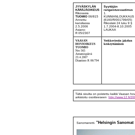
JYVÄSKYLÄN
Syyttäjän
KÄRÄJÄOIKEUS
rangaistusvaatimus
Rikosasia
1.
TUOMIO
06/815
KUNNIANLOUKKAUS
Annettu
(6160/R/001799/05)
kansliassa
Rikoslaki 24 luku 9 §
2.5.2006
1.7.2004-8.10.2005
Asiano:
LAUKAA
R 05/2307
VAASAN
Verkkoviestin jakelun
HOVIOIKEUS
keskeyttäminen
TUOMIO
Nro 565
Antamispäivä
23.4.2007
Diaarinro R 06/794
Tältä sivulta on poistettu kaikki Vaasan h
arkistoitu osoitteeseen
http://www.12.fi/2
"Helsingin Sanomat k
Sanomanetti.