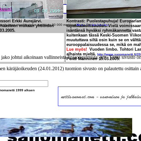
lkuun!
ssori Erkki Aurejärvi.
Kontrasti: Puolestapuhuja! Europarlam
i vanhuksen etuoikeutetun saatavan 90 000 markkaa
Merita Pankin hyväksi.
t haasteen mukaan yhtiöiden
tupakkateollisuuden. Vielä voimissaan
.03.2005.
isäntänsä hyväksi ryhmäkannetta vasta
kuitenkaan tässä Keski-Suomen Viiko
muututtava siltä osin kuin se on välttä
eurooppalaisuudessa se, mikä on mahd
Lue myös!
Vuoden limbo.
Tohtori Las
alhaista mieltä.
http://www.sanomanetti.fi/2
en jako johtui aikoinaan vallinneista linjaongelmista. pm. Tämä sivusto o
Pertti Manninen 15.03.2005.
 käräjäoikeuden (24.01.2012) tuomion sivusto on palautettu osittai
nomanetti
1999 alkae
n