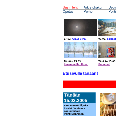
Uusin lehti
Arkistohaku
Depi
Opetus
Perhe
Polit
27.02.
Olavi Virta.
03.03.
Senaati
Tänään 15.03.
Tänään 15.03
Puu aamulla. Kuva.
Sanomat.
Etusivulle tänään!
Tänään
15.03.2005
sanomanetti.fi joka
torstai. Vastaava
päätoimittaja
Pertti Manninen.