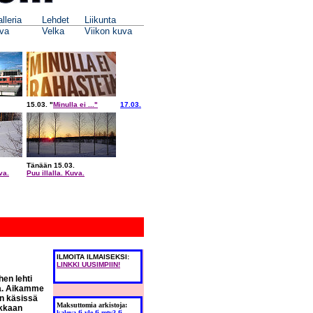
lleria
Lehdet
Liikunta
va
Velka
Viikon kuva
15.03.
"
Minulla ei ..."
17.03.
Tänään 15.03.
va.
Puu illalla. Kuva.
ILMOITA ILMAISEKSI:
LINKKI UUSIMPIIN!
en lehti
ja. Aikamme
un käsissä
Maksuttomia arkistoja:
ikkaan
kaleva.fi
yle.fi
mtv3.fi