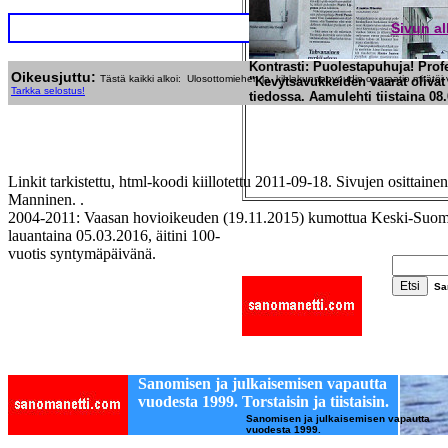
Sivun a
Kontrasti: Puolestapuhuja! Profe
Oikeusjuttu:
Tästä kaikki alkoi:
Ulosottomiehen ja kihlakunnanvoudin operaatio mitätö
"Kevytsavukkeiden vaarat oliva
Tarkka
selostus!
tiedossa. Aamulehti tiistaina 08
Linkit tarkistettu, html-koodi kiillotettu 2011-09-18. Sivujen osittain
Manninen. .
2004-2011: Vaasan hovioikeuden (19.11.2015) kumottua Keski-Suomen
lauantaina 05.03.2016, äitini 100-
vuotis syntymäpäivänä.
Sa
Sanomisen ja julkaisemisen vapautta
vuodesta 1999. Torstaisin ja tiistaisin.
Sanomisen ja julkaisemisen vapautta
vuodesta 1999.