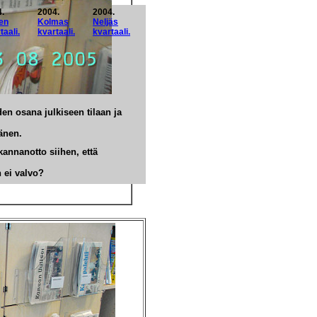
.
2004.
2004.
en
Kolmas
Neljäs
taali.
kvartaali.
kvartaali.
en osana julkiseen tilaan ja
änen.
kannanotto siihen, että
 ei valvo?