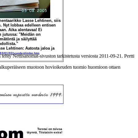
entaarikko Lasse Lehtinen, siis
. Nyt lobbaa edelleen entisen
an. Aika alentavaa! Ei
n jutussa: "Meidän on
mätöntä ja säilyttää
ollista."
se Lehtinen: Aatosta jaloa ja
003/01/02/vuodenlimbo.htm
n tehty Nettisanomat-sivuston tarkistetusta versiosta 2011-09-21. Pertti
n alkuperäiseen muotoon hovioikeuden tuomio huomioon ottaen
Torstai on toivoa
täynnä. Tiistaisin extra!