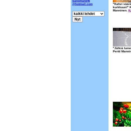
Sanomanetti
@hotmail.com
"Kahvi väär
kurkkuun!" K
Manninen.
K
"Jälkiä lum
Pertti Manni