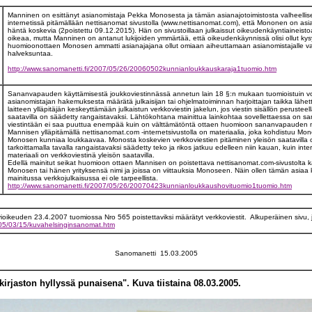
Manninen on esittänyt asianomistaja Pekka Monosesta ja tämän asianajotoimistosta valheellise
internetissä pitämällään nettisanomat sivustolla (www.nettisanomat.com), että Mononen on asian
häntä koskevia (2poistettu 09.12.2015). Hän on sivustoillaan julkaissut oikeudenkäyntiaineistoa,
oikeaa, mutta Manninen on antanut lukijoiden ymmärtää, että oikeudenkäynnissä olisi ollut kysy
huomioonottaen Monosen ammatti asianajajana ollut omiaan aiheuttamaan asianomistajalle 
halveksuntaa.
http://www.sanomanetti.fi/2007/05/26/20060502kunnianloukkauskaraja1tuomio.htm
Sananvapauden käyttämisestä joukkoviestinnässä annetun lain 18 §:n mukaan tuomioistuin voi vi
asianomistajan hakemuksesta määrätä julkaisijan tai ohjelmatoiminnan harjoittajan taikka lähet
laitteen ylläpitäjän keskeyttämään julkaistun verkkoviestin jakelun, jos viestin sisällön perusteel
saatavilla on säädetty rangaistavaksi. Lähtökohtana mainittua lainkohtaa sovellettaessa on s
viestintään ei saa puuttua enempää kuin on välttämätöntä ottaen huomioon sananvapauden me
Mannisen ylläpitämällä nettisanomat.com -internetsivustolla on materiaalia, joka kohdistuu Mon
Monosen kunniaa loukkaavaa. Monosta koskevien verkkoviestien pitäminen yleisön saatavilla 
tarkoittamalla tavalla rangaistavaksi säädetty teko ja rikos jatkuu edelleen niin kauan, kuin in
materiaali on verkkoviestinä yleisön saatavilla.
Edellä mainitut seikat huomioon ottaen Mannisen on poistettava nettisanomat.com-sivustolta kaik
Monosen tai hänen yrityksensä nimi ja joissa on viittauksia Monoseen. Näin ollen tämän asiaa
mainitussa verkkojulkaisussa ei ole tarpeellista.
http://www.sanomanetti.fi/2007/05/26/20070423kunnianloukkaushovituomio1tuomio.htm
ovioikeuden 23.4.2007 tuomiossa Nro 565 poistettaviksi määrätyt verkkoviestit. Alkuperäinen sivu,
005/03/15/kuvahelsinginsanomat.htm
Sanomanetti 15.03.2005
irjaston hyllyssä punaisena". Kuva tiistaina 08.03.2005.