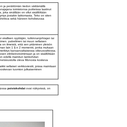
n ja perättömän tiedon väittämällä
ajajana toimistonsa puitteissa laatinut
 joka sinällään on ollut sisällöltään
mys jostakin laittomasta. Teko on siten
vahinkoa sekä häneen kohdistuvaa
rallisen syyttäjän, tutkinnanjohtajan tai
timen. palvelimen tai muun sellaisen
la on ilmeistä, että sen pitäminen yleisön
aman lain 1 §:n 2 momentti, jonka mukaan
rkitys kansanvaltaisessa oikeusvaltiossa.
osen elinkeinotoimintaan ja on sisällöltään
on edellä mainitun lainkohdan
ternetsivustolla oleva Monosta koskeva
ki sellaiset verkkoviestit, joissa mainitaan
 koskevan tuomion julkaiseminen
 jossa
poistokohdat
ovat näkyvissä, on