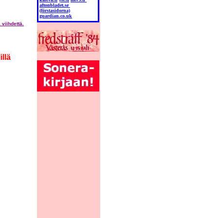
aftonbladet.se
(förstasidorna)
guardian.co.uk
 viihdettä.
llä