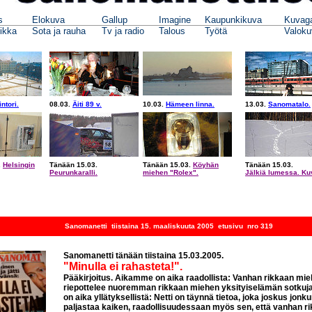
s
Elokuva
Gallup
Imagine
Kaupunkikuva
Kuvaga
iikka
Sota ja rauha
Tv ja radio
Talous
Työtä
Valoku
ntori.
08.03.
Äiti 89 v.
10.03.
Hämeen linna.
13.03.
Sanomatalo.
.
Helsingin
Tänään 15.03.
Tänään 15.03.
Köyhän
Tänään 15.03.
Peurunkaralli.
miehen "Rolex".
Jälkiä lumessa. Ku
Sanomanetti tiistaina 15. maaliskuuta 2005 etusivu nro 319
Sanomanetti tänään tiistaina 15.03.2005.
"Minulla ei rahasteta!".
Pääkirjoitus. Aikamme on aika raadollista: Vanhan rikkaan mieh
riepottelee nuoremman rikkaan miehen yksityiselämän sotku
on aika yllätyksellistä: Netti on täynnä tietoa, joka joskus jonk
paljastaa kaiken, raadollisuudessaan myös sen, että vanhan r