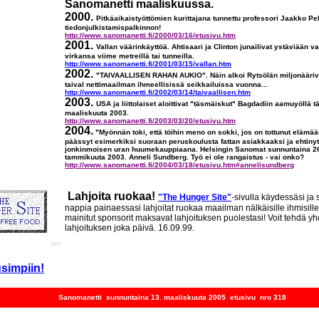
Sanomanetti maaliskuussa.
2000.
Pitkäaikaistyöttömien kurittajana tunnettu professori Jaakko P
tiedonjulkistamispalkinnon!
http://www.sanomanetti.fi/2000/03/16/etusivu.htm
2001.
Vallan väärinkäyttöä. Ahtisaari ja Clinton junailivat ystäviään v
virkansa viime metreillä tai tunneilla.
http://www.sanomanetti.fi/2001/03/15/vallan.htm
2002.
"TAIVAALLISEN RAHAN AUKIO". Näin alkoi Rytsölän miljonääriv
taival nettimaailman ihmeellisissä seikkailuissa vuonna...
http://www.sanomanetti.fi/2002/03/14/taivaallisen.htm
2003.
USA ja liittolaiset aloittivat "täsmäiskut" Bagdadiin aamuyöllä t
maaliskuuta 2003.
http://www.sanomanetti.fi/2003/03/20/etusivu.htm
2004.
"Myönnän toki, että töihin meno on sokki, jos on tottunut elämää
päässyt esimerkiksi suoraan peruskoulusta fattan asiakkaaksi ja ehtinyt
jonkinmoisen uran huumekauppiaana. Helsingin Sanomat sunnuntaina 2
tammikuuta 2003. Anneli Sundberg. Työ ei ole rangaistus - vai onko?
http://www.sanomanetti.fi/2004/03/18/etusivu.htm#annelisundberg
Lahjoita ruokaa!
"The Hunger Site"
-sivulla käydessäsi ja s
nappia painaessasi lahjoitat ruokaa maailman nälkäisille ihmisille
mainitut sponsorit maksavat lahjoituksen puolestasi! Voit tehdä y
lahjoituksen joka päivä. 16.09.99.
pm
usimpiin!
Sanomanetti sunnuntaina 13. maaliskuuta 2005 etusivu nro 318