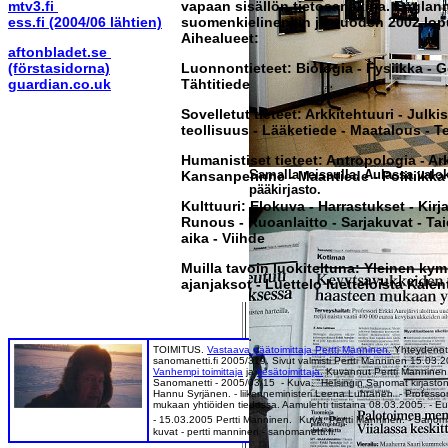
mtv3.fi
vapaan sisällön tietosanakirja. Englan
ess.fi (2004/06 lähtien)
suomenkielinenkin jo vuoden 2002 lopul
Aihealueet:
aftonbladet.se
(förstasidorna)
Luonnontieteet: Biologia - Fysiikka - G
guardian.co.uk
Tähtitiede
Sovelletut tieteet: Arkkitehtuuri - Julki
teollisuus - Lääketiede - Maatalous - T
Humanistiset tieteet: Antropologia - Arke
Samalla reissulla. Aulassa valo
Kansanperinne - Maantiede - Politiikka 
pääkirjasto.
Kulttuuri: Elokuva - Harrastukset - Kirja
Runous - Ruoanlaitto - Sarjakuvat - Taid
aika - Viihde
Muilla tavoin luokiteltuna: Yleinen kym
ajanjaksot - Luettelo luetteloista Kalent
TOIMITUS.
Vastaava päätoimittaja Pertti Manninen.
Yhteydenot
sanomanetti.fi 2005/319. Sivut valmisti Pertti Manninen 15.03.
Vanhempi toimittaja
ja
kesätoimittaja.
Kuvannut Pertti
Manninen
Sanomanetti - 2005/03/15 - Kuva. "Helsingin Sanomat kirjast
Hannu Syrjänen. - liikenneministeri Leena Luhtanen - Professori
mukaan yhtiöiden tiedossa. Aamulehti tiistaina 08.03.2005. - Eu
- 15.03.2005 Pertti Manninen.
Kuva: Pertti Manninen. - Sanoman
kuvat - pertti manninen - sanomanetti.fi.